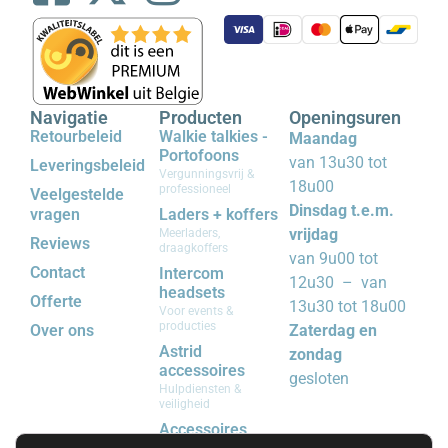
Navigatie
Producten
Openingsuren
Retourbeleid
Walkie talkies -
Maandag
Portofoons
van 13u30 tot
Leveringsbeleid
Vergunningsvrij &
18u00
professioneel
Veelgestelde
Dinsdag t.e.m.
vragen
Laders + koffers
vrijdag
Meerladers,
Reviews
draagkoffers
van 9u00 tot
Contact
Intercom
12u30 – van
headsets
Offerte
13u30 tot 18u00
Voor events &
producties
Over ons
Zaterdag en
Astrid
zondag
accessoires
gesloten
Hulpdiensten &
veiligheid
Accessoires
Riemclips, batterijen,