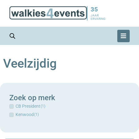
35
JAAR
ERVARING
Veelzijdig
Zoek op merk
CB President
(
1
)
Kenwood
(
1
)