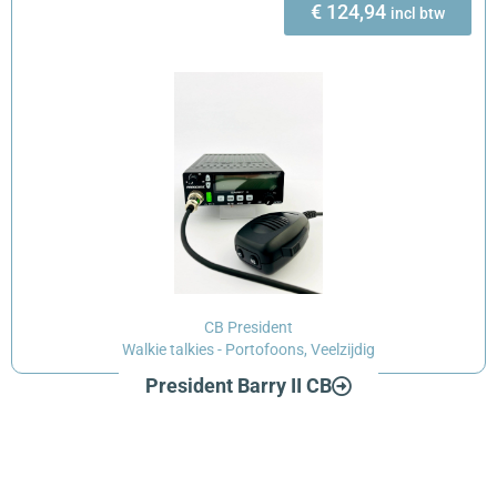
€
124,94
incl btw
CB President
Walkie talkies - Portofoons
,
Veelzijdig
President Barry II CB