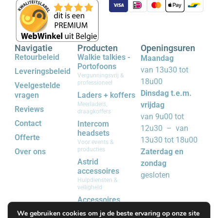
Navigatie
Producten
Openingsuren
Retourbeleid
Walkie talkies -
Maandag
Portofoons
van 13u30 tot
Leveringsbeleid
Vergunningsvrij &
18u00
professioneel
Veelgestelde
Dinsdag t.e.m.
vragen
Laders + koffers
vrijdag
Meerladers,
Reviews
draagkoffers
van 9u00 tot
Contact
Intercom
12u30 – van
headsets
Offerte
13u30 tot 18u00
Voor events &
producties
Over ons
Zaterdag en
Astrid
zondag
accessoires
gesloten
Hulpdiensten &
veiligheid
Accessoires
Riemclips, batterijen,
We gebruiken cookies om je de beste ervaring op onze site
covers