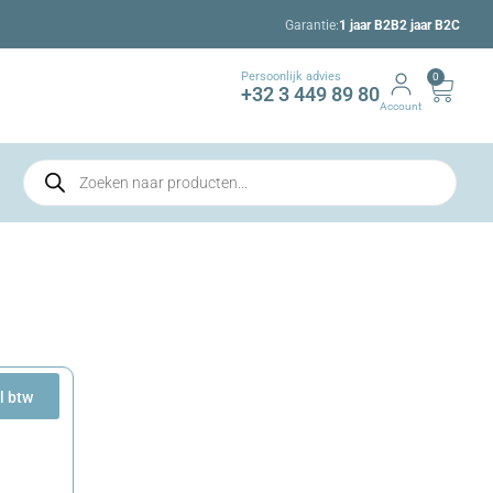
Garantie:
1 jaar B2B
2 jaar B2C
Persoonlijk advies
0
+32 3 449 89 80
Account
l btw