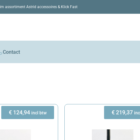
im assortiment Astrid accessoires & Klick Fast
Contact
€
124,94
€
219,37
incl btw
inc