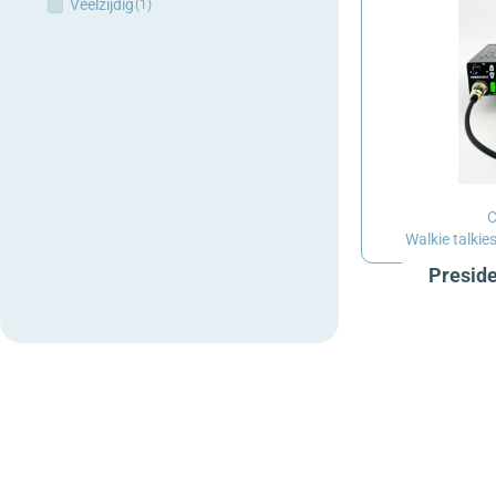
Veelzijdig
(
1
)
C
Walkie talkie
Preside