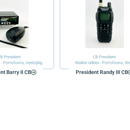
B President
CB President
s - Portofoons
,
Veelzijdig
Walkie talkies - Portofoons
,
St
nt Barry II CB
President Randy III CB