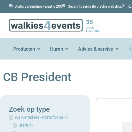
Gratis verzending vanaf € 200
Gecertificeerde Belgische webshop
Ru
35
JAAR
ERVARING
Producten
Huren
Advies & service
CB President
Zoek op type
Walkie talkies - Portofoons
(
2
)
Sterk
(
1
)