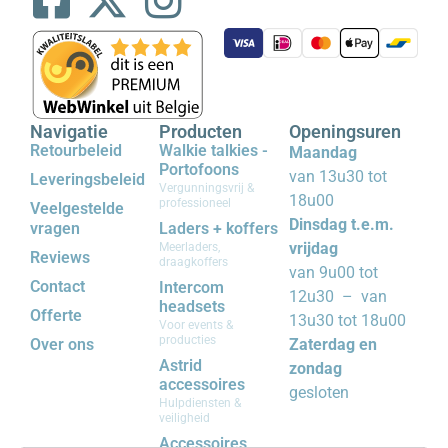
Navigatie
Producten
Openingsuren
Retourbeleid
Walkie talkies -
Maandag
Portofoons
van 13u30 tot
Leveringsbeleid
Vergunningsvrij &
18u00
professioneel
Veelgestelde
Dinsdag t.e.m.
vragen
Laders + koffers
vrijdag
Meerladers,
Reviews
draagkoffers
van 9u00 tot
Contact
Intercom
12u30 – van
headsets
Offerte
13u30 tot 18u00
Voor events &
producties
Over ons
Zaterdag en
Astrid
zondag
accessoires
gesloten
Hulpdiensten &
veiligheid
Accessoires