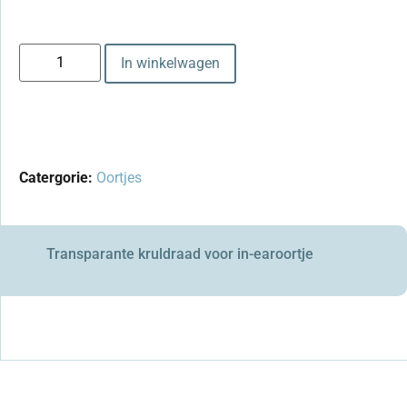
In winkelwagen
Catergorie:
Oortjes
Transparante kruldraad voor in-earoortje