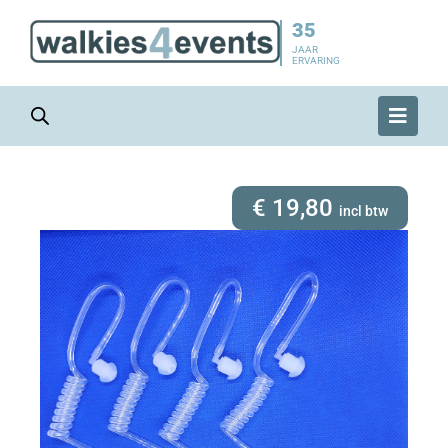
35
JAAR
ERVARING
€
19,80
incl btw