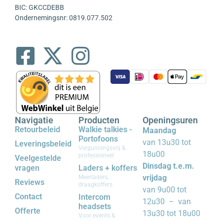
BIC: GKCCDEBB
Ondernemingsnr: 0819.077.502
Navigatie
Producten
Openingsuren
Retourbeleid
Walkie talkies -
Maandag
Portofoons
van 13u30 tot
Leveringsbeleid
Vergunningsvrij &
18u00
professioneel
Veelgestelde
Dinsdag t.e.m.
vragen
Laders + koffers
vrijdag
Meerladers,
Reviews
draagkoffers
van 9u00 tot
Contact
Intercom
12u30 – van
headsets
Offerte
13u30 tot 18u00
Voor events &