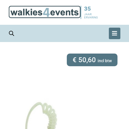
35
JAAR
ERVARING
€
50,60
incl btw