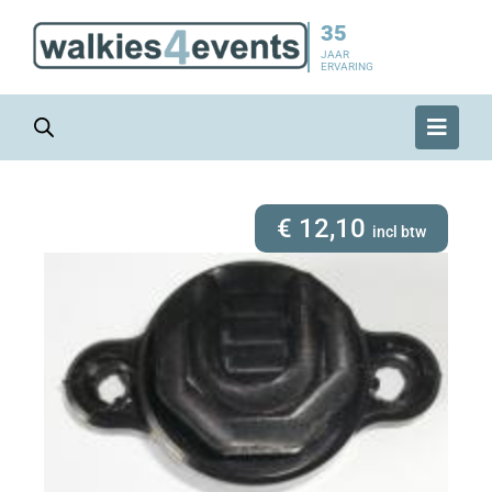
35
JAAR
ERVARING
€
12,10
incl btw