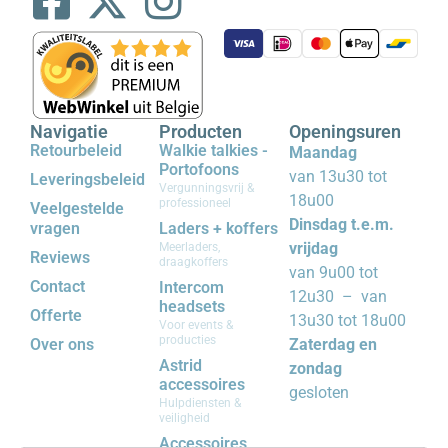
Navigatie
Producten
Openingsuren
Retourbeleid
Walkie talkies -
Maandag
Portofoons
van 13u30 tot
Leveringsbeleid
Vergunningsvrij &
18u00
professioneel
Veelgestelde
Dinsdag t.e.m.
vragen
Laders + koffers
vrijdag
Meerladers,
Reviews
draagkoffers
van 9u00 tot
Contact
Intercom
12u30 – van
headsets
Offerte
13u30 tot 18u00
Voor events &
producties
Over ons
Zaterdag en
Astrid
zondag
accessoires
gesloten
Hulpdiensten &
veiligheid
Accessoires