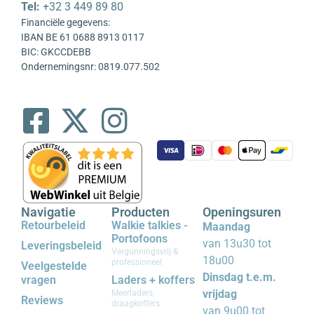
Tel:
+32 3 449 89 80
Financiële gegevens:
IBAN BE 61 0688 8913 0117
BIC: GKCCDEBB
Ondernemingsnr: 0819.077.502
Navigatie
Producten
Openingsuren
Retourbeleid
Walkie talkies -
Maandag
Portofoons
van 13u30 tot
Leveringsbeleid
Vergunningsvrij &
18u00
professioneel
Veelgestelde
Dinsdag t.e.m.
vragen
Laders + koffers
vrijdag
Meerladers,
Reviews
draagkoffers
van 9u00 tot