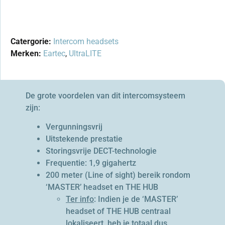
Catergorie:
Intercom headsets
Merken:
Eartec
,
UltraLITE
De grote voordelen van dit intercomsysteem
zijn:
Vergunningsvrij
Uitstekende prestatie
Storingsvrije DECT-technologie
Frequentie: 1,9 gigahertz
200 meter (Line of sight) bereik rondom
‘MASTER’ headset en THE HUB
Ter info
: Indien je de ‘MASTER’
headset of THE HUB centraal
lokaliseert, heb je totaal dus