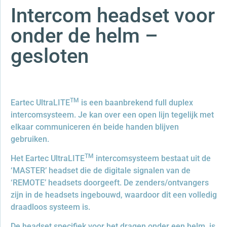
Intercom headset voor
onder de helm –
gesloten
TM
Eartec UltraLITE
is een baanbrekend full duplex
intercomsysteem. Je kan over een open lijn tegelijk met
elkaar communiceren én beide handen blijven
gebruiken.
TM
Het Eartec UltraLITE
intercomsysteem bestaat uit de
‘MASTER’ headset die de digitale signalen van de
‘REMOTE’ headsets doorgeeft. De zenders/ontvangers
zijn in de headsets ingebouwd, waardoor dit een volledig
draadloos systeem is.
De headset specifiek voor het dragen onder een helm, is