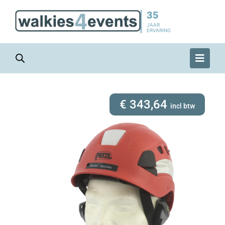
35
JAAR
ERVARING
€
343,64
incl btw