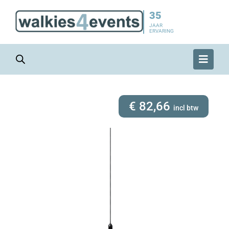
35
JAAR
ERVARING
€
82,66
incl btw