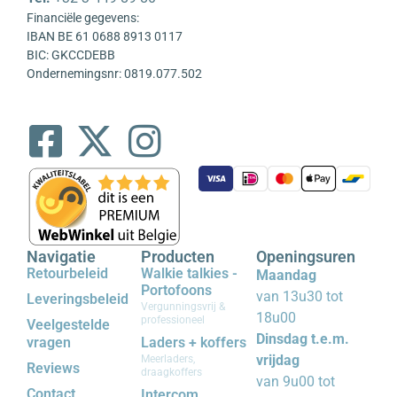
Financiële gegevens:
IBAN BE 61 0688 8913 0117
BIC: GKCCDEBB
Ondernemingsnr: 0819.077.502
Navigatie
Producten
Openingsuren
Retourbeleid
Walkie talkies -
Maandag
Portofoons
van 13u30 tot
Leveringsbeleid
Vergunningsvrij &
18u00
professioneel
Veelgestelde
Dinsdag t.e.m.
vragen
Laders + koffers
vrijdag
Meerladers,
Reviews
draagkoffers
van 9u00 tot
Contact
Intercom