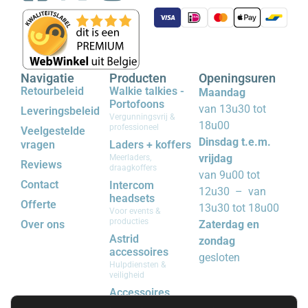
Navigatie
Producten
Openingsuren
Retourbeleid
Walkie talkies -
Maandag
Portofoons
van 13u30 tot
Leveringsbeleid
Vergunningsvrij &
18u00
professioneel
Veelgestelde
Dinsdag t.e.m.
vragen
Laders + koffers
vrijdag
Meerladers,
Reviews
draagkoffers
van 9u00 tot
Contact
Intercom
12u30 – van
headsets
Offerte
13u30 tot 18u00
Voor events &
producties
Over ons
Zaterdag en
Astrid
zondag
accessoires
gesloten
Hulpdiensten &
veiligheid
Accessoires
Riemclips, batterijen,